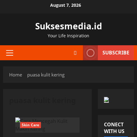
Skip
August 7, 2026
to
content
Suksesmedia.id
Your Life Inspiration
SUBSCRIBE
Primary
Menu
Home
puasa kulit kering
puasa kulit kering
CONECT
Skin Care
WITH US