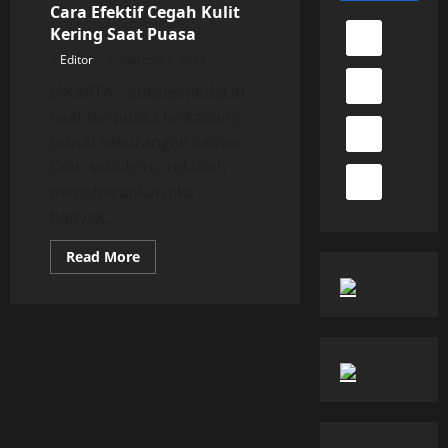
Cara Efektif Cegah Kulit
Kering Saat Puasa
Editor
March 27, 2024
JAKARTA – suksesmedia.id –
Saat berpuasa terkadang
tubuh kekurangan cairan.
Oleh sebab itu, tidaklah
mengherankan jika
banyak...
Read
Read More
more
about
Cara
Efektif
Cegah
Kulit
Kering
Saat
Puasa