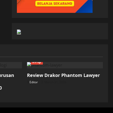
K-Pop
Jurusan
Review Drakor Phantom Lawyer
Editor
March 31, 2026
0