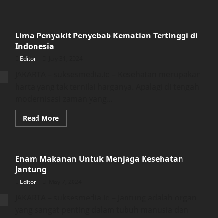
Lima Penyakit Penyebab Kematian Tertinggi di
Indonesia
Editor
July 31, 2024
JAKARTA – suksesmedia.id – Kesehatan merupakan
harta yang tak ternilai harganya. Apalagi di tengah
modernisasi zaman yang...
Read
Read More
more
about
Lima
Penyakit
Penyebab
Enam Makanan Untuk Menjaga Kesehatan
Kematian
Tertinggi
Jantung
di
Indonesia
Editor
May 7, 2024
JAKARTA – suksesmedia.id – Jantung adalah organ
yang sangat penting dalam tubuh manusia dan