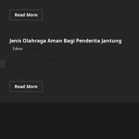
berfungsi sebagai pompa...
Read
Read More
more
about
Enam
Makanan
Untuk
Jenis Olahraga Aman Bagi Penderita Jantung
Menjaga
Kesehatan
Editor
November 24, 2023
Jantung
Melakukan olahraga yang tepat dapat membantu
menjaga kebugaran tubuh. Tak terkecuali bagi
penderita penyakit jantung. Beberapa jenis...
Read
Read More
more
about
Jenis
Olahraga
Aman
Bagi
Penderita
Jantung