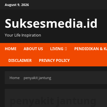
Skip
August 9, 2026
to
content
Suksesmedia.id
Your Life Inspiration
HOME
ABOUT US
LIVING
PENDIDIKAN & K
DISCLAIMER
PRIVACY POLICY
Home
penyakit jantung
penyakit jantung