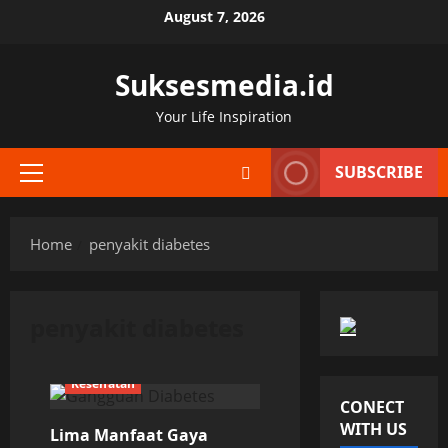
Skip
August 7, 2026
to
content
Suksesmedia.id
Your Life Inspiration
SUBSCRIBE
Primary
Menu
Home
penyakit diabetes
penyakit diabetes
Kesehatan
CONECT
WITH US
Lima Manfaat Gaya