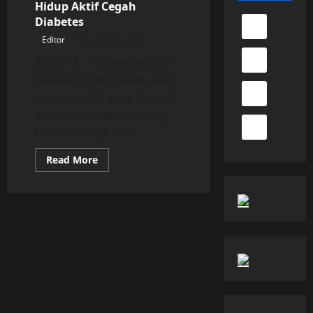
Hidup Aktif Cegah
Diabetes
Editor
August 28, 2025
JAKARTA – suksesmedia.id –
Diabetes merupakan salah
satu penyakit yang menjadi
momok menakutkan bagi
banyak orang. Tak...
Read
Read More
more
about
Lima
Manfaat
Gaya
Hidup
Aktif
Cegah
Diabetes