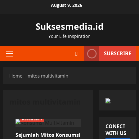
Skip
August 9, 2026
to
content
Suksesmedia.id
Your Life Inspiration
SUBSCRIBE
Primary
Menu
Home
mitos multivitamin
mitos multivitamin
Kesehatan
CONECT
WITH US
Sejumlah Mitos Konsumsi