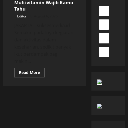
Multivitamin Wajib Kamu
Tahu
Editor
August 6, 2025
JAKARTA – suksesmedia.id –
Semakin padatnya kegiatan
dan aktivitas dalam
keseharian, sedikit banyak
ikut berdampak bagi
makin...
Read
Read More
more
about
Sejumlah
Mitos
Konsumsi
Multivitamin
Wajib
Kamu
Tahu