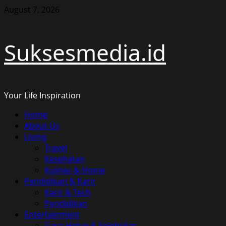
Skip
August 7, 2026
to
content
Suksesmedia.id
Your Life Inspiration
Primary
Home
Menu
About Us
Living
Travel
Kesehatan
Kuliner & Home
Pendidikan & Karir
Karir & Tech
Pendidikan
Entertainment
Gaya Hidup & Selebritas