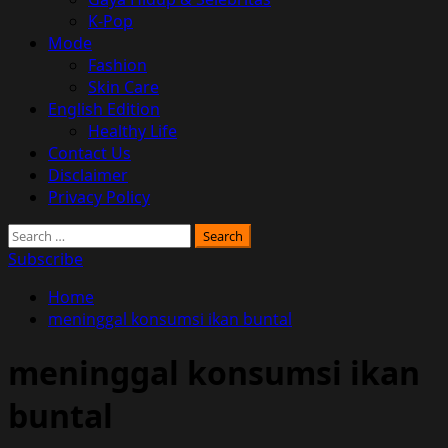
K-Pop
Mode
Fashion
Skin Care
English Edition
Healthy Life
Contact Us
Disclaimer
Privacy Policy
Search
for:
Subscribe
Home
meninggal konsumsi ikan buntal
meninggal konsumsi ikan
buntal