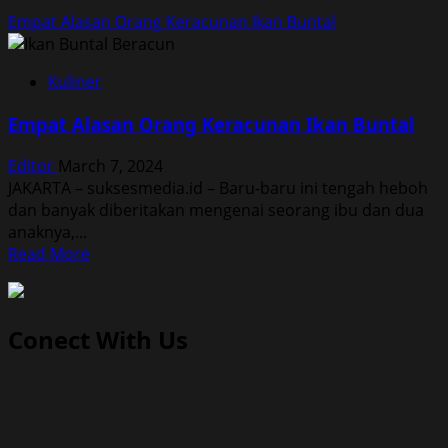
Empat Alasan Orang Keracunan Ikan Buntal
Kuliner
Empat Alasan Orang Keracunan Ikan Buntal
Editor
March 7, 2024
JAKARTA – suksesmedia.id – Baru-baru ini tengah heboh
dan banyak diberitakan mengenai seorang ibu dan dua
anaknya,...
Read
Read More
more
about
Empat
Conect With Us
Alasan
Orang
Keracunan
Ikan
Buntal