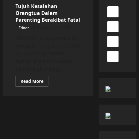
Tujuh Kesalahan
Orangtua Dalam
Parenting Berakibat Fatal
Editor
November 25, 2025
JAKARTA – suksesmedia.id –
Menjadi orangtua bukanlah
perkara yang mudah.
Apalagi jika kamu adalah
tipe orangtua yang...
Read
Read More
more
about
Tujuh
Kesalahan
Orangtua
Dalam
Parenting
Berakibat
Fatal