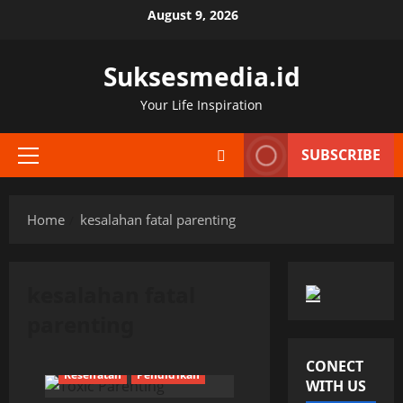
Skip
August 9, 2026
to
content
Suksesmedia.id
Your Life Inspiration
SUBSCRIBE
Primary
Menu
Home
kesalahan fatal parenting
kesalahan fatal
parenting
CONECT
Kesehatan
Pendidikan
WITH US