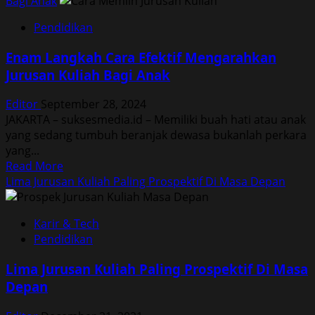
Bagi Anak
Pendidikan
Enam Langkah Cara Efektif Mengarahkan
Jurusan Kuliah Bagi Anak
Editor
September 28, 2024
JAKARTA – suksesmedia.id – Memiliki buah hati atau anak
yang sedang tumbuh beranjak dewasa bukanlah perkara
yang...
Read
Read More
more
Lima Jurusan Kuliah Paling Prospektif Di Masa Depan
about
Enam
Karir & Tech
Langkah
Pendidikan
Cara
Efektif
Lima Jurusan Kuliah Paling Prospektif Di Masa
Mengarahkan
Depan
Jurusan
Kuliah