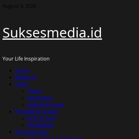
Skip
August 9, 2026
to
content
Suksesmedia.id
Your Life Inspiration
Primary
Home
Menu
About Us
Living
Travel
Kesehatan
Kuliner & Home
Pendidikan & Karir
Karir & Tech
Pendidikan
Entertainment
Gaya Hidup & Selebritas