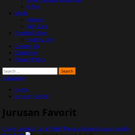
K-Pop
Mode
Fashion
Skin Care
English Edition
Healthy Life
Contact Us
Disclaimer
Privacy Policy
Search
for:
Subscribe
Home
Jurusan Favorit
Jurusan Favorit
Enam Langkah Cara Efektif Mengarahkan Jurusan Kuliah