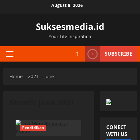
Skip
August 8, 2026
to
content
Suksesmedia.id
Your Life Inspiration
SUBSCRIBE
Primary
Menu
Home
2021
June
Month:
June 2021
CONECT
Pendidikan
WITH US