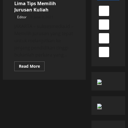
Lima Tips Memilih
Jurusan Kuliah
Editor
June 3, 2021
JAKARTA – suksesmedia.id –
Memilih jurusan yang tepat
untuk melanjutkan ke
jenjang pendidikan tinggi
bukanlah perkara yang...
Read
Read More
more
about
Lima
Tips
Memilih
Jurusan
Kuliah