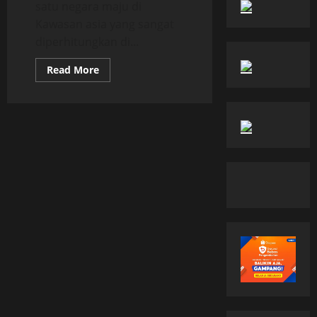
satu negara maju di
Kawasan asia yang sangat
diperhitungkan di...
Read
Read More
more
about
Lima
Sisi
Gelap
Pekerja
di
Jepang
Wajib
Kamu
Tahu