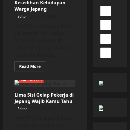
Kesedihan Kehidupan
Warga Jepang
Editor
June 29, 2025
JAKARTA – suksesmedia.id –
Hikikomori merupakan
fenomena yang masih
terjadi di Jepang, salah satu
negara maju yang...
Read
Read More
more
about
Hikikomori
Karir & Tech
dan
Anomali
Kesedihan
Lima Sisi Gelap Pekerja di
Kehidupan
Warga
Jepang Wajib Kamu Tahu
Jepang
Editor
May 13, 2025
JAKARTA – suksesmedia.id –
Jepang merupakan salah