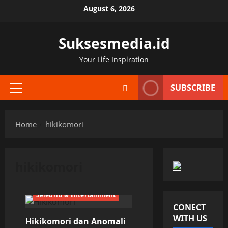
Skip
August 6, 2026
to
content
Suksesmedia.id
Your Life Inspiration
SUBSCRIBE
Primary
Menu
Home
hikikomori
hikikomori
Selebriti & Entertainment
CONECT
WITH US
Hikikomori dan Anomali