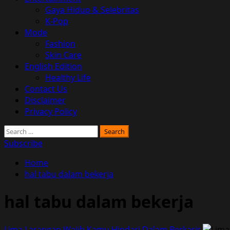
Gaya Hidup & Selebritas
K-Pop
Mode
Fashion
Skin Care
English Edition
Healthy Life
Contact Us
Disclaimer
Privacy Policy
Search
for:
Subscribe
Home
hal tabu dalam bekerja
hal tabu dalam bekerja
Lima Larangan Wajib Kamu Hindari Dalam Berkarir