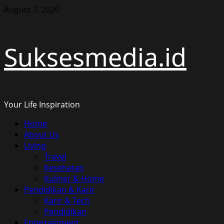
Skip
August 7, 2026
to
content
Suksesmedia.id
Your Life Inspiration
Primary
Home
Menu
About Us
Living
Travel
Kesehatan
Kuliner & Home
Pendidikan & Karir
Karir & Tech
Pendidikan
Entertainment