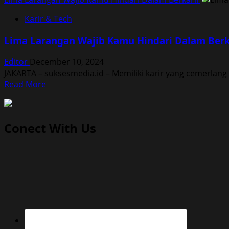
Karir & Tech
Lima Larangan Wajib Kamu Hindari Dalam Berk
Editor
December 10, 2024
JAKARTA – suksesmedia.id – Memiliki karir yang cemerlan
Read
Read More
more
about
Lima
Conect With Us
Larangan
Wajib
Kamu
Hindari
Dalam
Berkarir