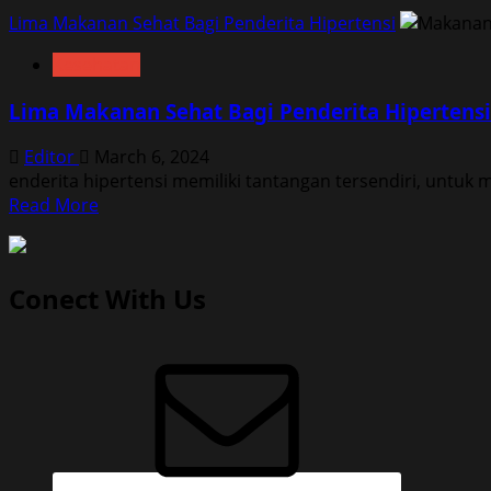
Lima Makanan Sehat Bagi Penderita Hipertensi
Kesehatan
Lima Makanan Sehat Bagi Penderita Hipertensi
Editor
March 6, 2024
enderita hipertensi memiliki tantangan tersendiri, untuk
Read
Read More
more
about
Lima
Conect With Us
Makanan
Sehat
Bagi
Penderita
Hipertensi