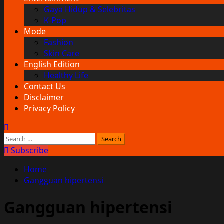
Gaya Hidup & Selebritas
K-Pop
Mode
Fashion
Skin Care
English Edition
Healthy Life
Contact Us
Disclaimer
Privacy Policy
Search
for:
Subscribe
Home
Gangguan hipertensi
Gangguan hipertensi