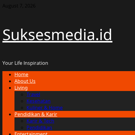
Skip
August 7, 2026
to
content
Suksesmedia.id
Your Life Inspiration
Primary
Home
Menu
About Us
Living
Travel
Kesehatan
Kuliner & Home
Pendidikan & Karir
Karir & Tech
Pendidikan
Entertainment