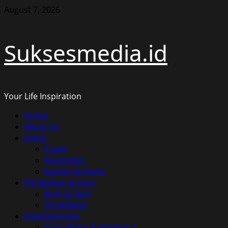
Skip
August 7, 2026
to
content
Suksesmedia.id
Your Life Inspiration
Primary
Home
Menu
About Us
Living
Travel
Kesehatan
Kuliner & Home
Pendidikan & Karir
Karir & Tech
Pendidikan
Entertainment
Gaya Hidup & Selebritas