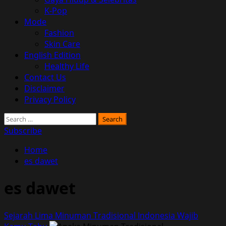
K-Pop
Mode
Fashion
Skin Care
English Edition
Healthy Life
Contact Us
Disclaimer
Privacy Policy
Search
for:
Subscribe
Home
es dawet
es dawet
Sejarah Lima Minuman Tradisional Indonesia Wajib