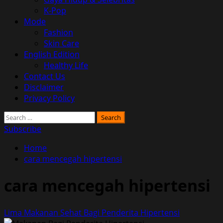
K-Pop
Mode
Fashion
Skin Care
English Edition
Healthy Life
Contact Us
Disclaimer
Privacy Policy
Search
for:
Subscribe
Home
cara mencegah hipertensi
cara mencegah hipertensi
Lima Makanan Sehat Bagi Penderita Hipertensi