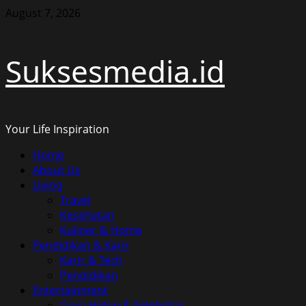
Skip
August 7, 2026
to
content
Suksesmedia.id
Your Life Inspiration
Primary
Home
Menu
About Us
Living
Travel
Kesehatan
Kuliner & Home
Pendidikan & Karir
Karir & Tech
Pendidikan
Entertainment
Gaya Hidup & Selebritas