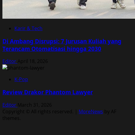
Karir & Tech
Di Ambang Disrupsi: 7 Jurusan Kuliah yang
Terancam Otomatisasi hingga 2030
Editor
April 18, 2026
K-Pop
Review Drakor Phantom Lawyer
Editor
March 31, 2026
Copyright © All rights reserved.
|
MoreNews
by AF
themes.