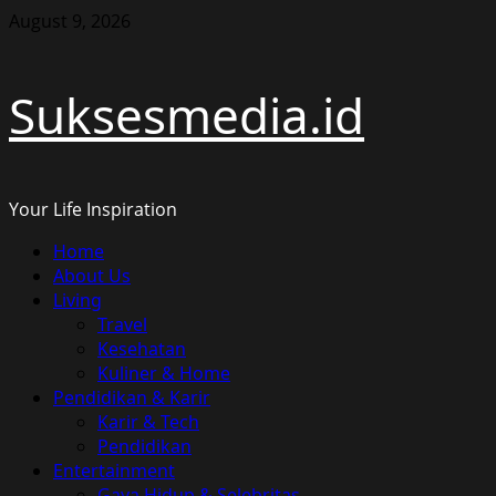
Skip
August 9, 2026
to
content
Suksesmedia.id
Your Life Inspiration
Primary
Home
Menu
About Us
Living
Travel
Kesehatan
Kuliner & Home
Pendidikan & Karir
Karir & Tech
Pendidikan
Entertainment
Gaya Hidup & Selebritas