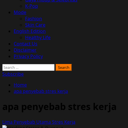
K-Pop
Mode
Fashion
Skin Care
English Edition
Healthy Life
Contact Us
Disclaimer
Privacy Policy
Search
for:
Subscribe
Home
apa penyebab stres kerja
apa penyebab stres kerja
Lima Penyebab Utama Stres Kerja