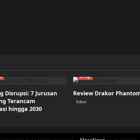
ch
K-Pop
 Disrupsi: 7 Jurusan
Review Drakor Phanto
ang Terancam
Editor
March 31, 2026
si hingga 2030
il 18, 2026