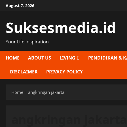
Skip
August 7, 2026
to
content
Suksesmedia.id
Your Life Inspiration
HOME
ABOUT US
LIVING
PENDIDIKAN & K
DISCLAIMER
PRIVACY POLICY
Home
angkringan jakarta
angkringan jakarta