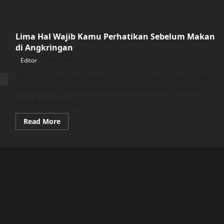
Lima Hal Wajib Kamu Perhatikan Sebelum Makan
di Angkringan
Editor
November 17, 2025
JAKARTA – suksesmedia.id – Angkringan adalah salah
satu tempat favorit bagi banyak kalangan. Apalagi
buat kamu yang...
Read
Read More
more
about
Lima
Hal
Wajib
Kamu
Perhatikan
Sebelum
Makan
di
Angkringan