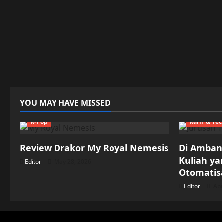
YOU MAY HAVE MISSED
K-Pop
Karir & Te
Review Drakor My Royal Nemesis
Di Ambang
Kuliah y
Editor
May 28, 2026
Otomatisa
Editor
Apr