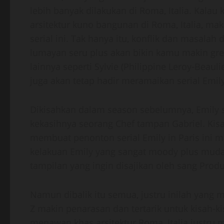
lebih banyak dilakukan di Roma, Italia. Kala
arsitektur kuno bangunan di Roma, Italia, m
serial ini. Tak hanya itu, konflik dan masalah 
lumayan seru plus akan bikin kamu makin gr
lainnya seperti Sylvie (Philippine Leroy-Beaul
juga akan tetap hadir meramaikan serial Emily 
Dikisahkan dalam season sebelumnya, Emily
kekasihnya seorang Chef tampan Gabriel. Ki
membuat penonton serial Emily in Paris ini 
kelakuan Emily yang sangat moody plus muda
tampilan yang ingin disajikan oleh sang Prod
Namun dibalik itu semua, justru inilah yan
Z makin penarasan dan tertarik untuk kisah-ki
menawan khas arsitektur Roma, Italia justru