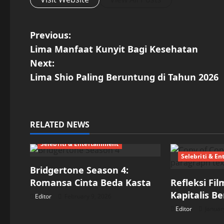
P
Previous:
Lima Manfaat Kunyit Bagi Kesehatan
o
Next:
s
Lima Shio Paling Beruntung di Tahun 2026
t
n
RELATED NEWS
a
Selebriti & Entertainment
Selebriti & E
v
Bridgertone Season 4:
i
Romansa Cinta Beda Kasta
Refleksi Fil
Kapitalis Be
Editor
February 9, 2026
g
Editor
Januar