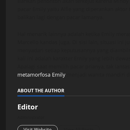
Bahkan penonton akan terkejut karena Mindy
pacar Emily yaitu Alfie yang diperankan akto
balikan lagi dengan pacar lamanya.
Hal menarik lainnya adalah ketika Emily mer
Marcello kandas juga. Di sisi lain, situasi in
menyadari setiap keputusannya yang diambiln
kali ini adalah karakter Emily yang lebih de
Apalagi saat memilih pacar prianya, tak lant
metamorfosa Emily
menjadi wanita mandiri dan
ABOUT THE AUTHOR
Editor
Administrator
Visit Website
View All Posts