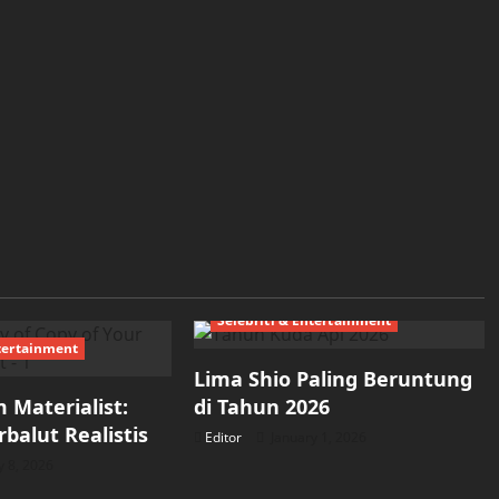
Selebriti & Entertainment
ntertainment
Lima Shio Paling Beruntung
m Materialist:
di Tahun 2026
rbalut Realistis
Editor
January 1, 2026
y 8, 2026