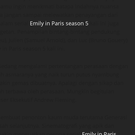
u kamu ingin menikmati batapa indahnya nuansa
aka jangan sampai melewatkan penayangan dari
dalam serial
Emily in Paris season 5
kali ini juga
egetan. Penampilan bintang-bintang pendukung
ieu), Julien (Samuel Arnold), dan Luc (Bruno Gouery)
in Paris season 5 kali ini.
 sedang mengalami pertentangan perasaan dengan
sah asmaranya yang naik turun putus nyambung
makin gemas dibuatnya. Apalagi dengan sikap dan
h terbawa oleh perasaan. Mungkin begitulan
user Eksekutif Andrew Fleming.
g membuat penonton kaum muda terutama Generasi
sah selanjutnya. Sinematografi yang apik dan
 makin menguatkan pesona serial
Emily in Paris