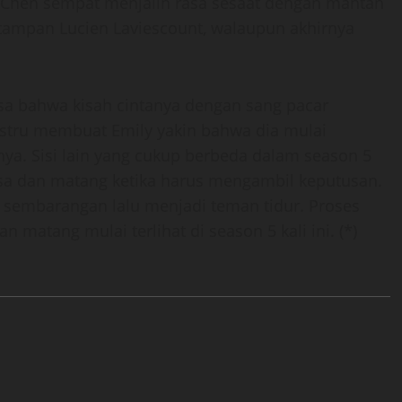
 Chen sempat menjalin rasa sesaat dengan mantan
r tampan Lucien Laviescount, walaupun akhirnya
asa bahwa kisah cintanya dengan sang pacar
i justru membuat Emily yakin bahwa dia mulai
ya. Sisi lain yang cukup berbeda dalam season 5
wasa dan matang ketika harus mengambil keputusan.
as sembarangan lalu menjadi teman tidur. Proses
 matang mulai terlihat di season 5 kali ini. (*)