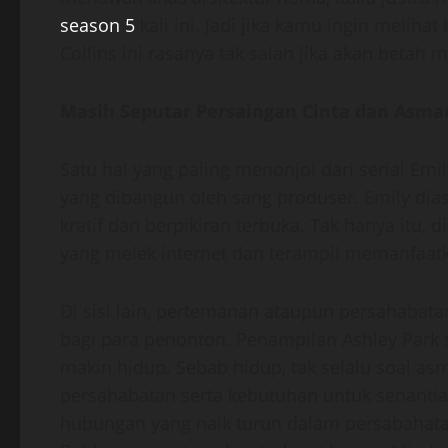
season 5
kali ini. Jadi jika kamu ingin melih
Collins ini rasanya tak salah jika akan betah 
Masih Seputar Persaingan Cinta dan Asma
Satu hal yang paling menonjol dari serial Emi
yang dibangun oleh sang produser. Emily dias
kratif dan berpikiran terbuka. Tak hanya itu, 
yang melek internet dan terampil memanfaa
Di sisi lain, pertemanan ataupun persahabat
bagi para penonton. Penampilan Ashley Park
makin hidup. Sebab hidup, tak selalu soal a
persahabatan serta kebutuhan untuk senantias
hubungan yang naik turun dalam persabahatan 