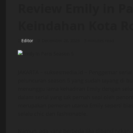
Review Emily in Pa
Keindahan Kota 
Editor
December 26, 2025
3 minutes read
JAKARTA – suksesmedia.id – Penggemar serial
peluncuran season 5 yang sudah tayang di bu
menunggu lama kehadiran Emily dengan selur
dalam serial yang tak pernah sepi oleh penonton
merupakan pemeran utama Emily seperti bia
selalu chic dan fashionable.
Namun, ada yang berbeda jika dibandingkan se