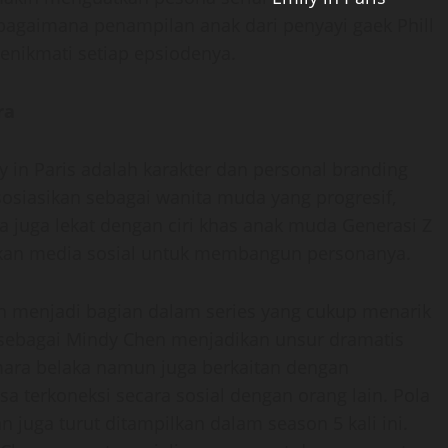
at bagaimana penampilan anak dari penyayi gaek Phill
menikmati setiap epsiodenya.
ra
ly in Paris adalah karakter dan personal branding
osiasikan sebagai wanita muda yang progresif,
dia juga lekat dengan ciri khas anak muda Generasi Z
tkan media sosial untuk membangun personanya.
an menjadi bagian dalam series yang cukup menarik
 sebagai Mindy Chen menjadikan unsur dramatis
smara belaka namun juga berkaitan dengan
a terkoneksi secara sosial dengan orang lain. Pola
juga turut ditampilkan dalam season 5 kali ini.