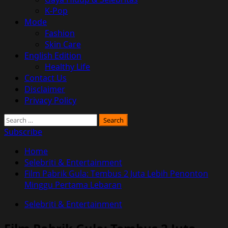
K-Pop
Mode
Fashion
Skin Care
English Edition
Healthy Life
Contact Us
Disclaimer
Privacy Policy
Search
for:
Subscribe
Home
Selebriti & Entertainment
Film Pabrik Gula: Tembus 2 Juta Lebih Penonton
Minggu Pertama Lebaran
Selebriti & Entertainment