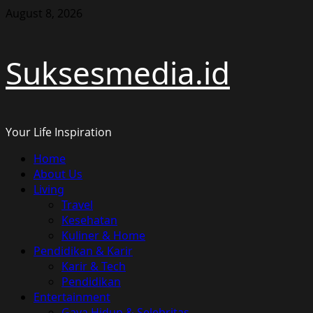
Skip
August 8, 2026
to
content
Suksesmedia.id
Your Life Inspiration
Primary
Home
Menu
About Us
Living
Travel
Kesehatan
Kuliner & Home
Pendidikan & Karir
Karir & Tech
Pendidikan
Entertainment
Gaya Hidup & Selebritas