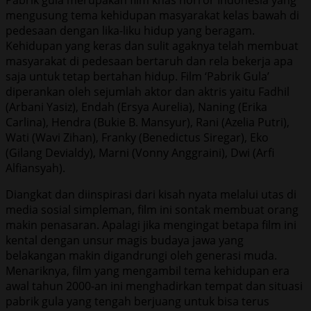
mengusung tema kehidupan masyarakat kelas bawah di
pedesaan dengan lika-liku hidup yang beragam.
Kehidupan yang keras dan sulit agaknya telah membuat
masyarakat di pedesaan bertaruh dan rela bekerja apa
saja untuk tetap bertahan hidup. Film ‘Pabrik Gula’
diperankan oleh sejumlah aktor dan aktris yaitu Fadhil
(Arbani Yasiz), Endah (Ersya Aurelia), Naning (Erika
Carlina), Hendra (Bukie B. Mansyur), Rani (Azelia Putri),
Wati (Wavi Zihan), Franky (Benedictus Siregar), Eko
(Gilang Devialdy), Marni (Vonny Anggraini), Dwi (Arfi
Alfiansyah).
Diangkat dan diinspirasi dari kisah nyata melalui utas di
media sosial simpleman, film ini sontak membuat orang
makin penasaran. Apalagi jika mengingat betapa film ini
kental dengan unsur magis budaya jawa yang
belakangan makin digandrungi oleh generasi muda.
Menariknya, film yang mengambil tema kehidupan era
awal tahun 2000-an ini menghadirkan tempat dan situasi
pabrik gula yang tengah berjuang untuk bisa terus