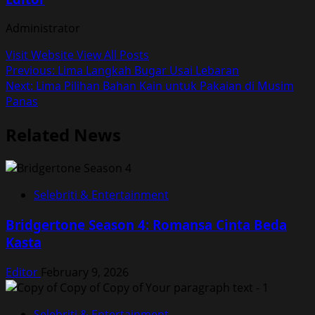
Administrator
Visit Website
View All Posts
Post
Previous:
Lima Langkah Bugar Usai Lebaran
Next:
Lima Pilihan Bahan Kain untuk Pakaian di Musim
navigation
Panas
Related News
Selebriti & Entertainment
Bridgertone Season 4: Romansa Cinta Beda
Kasta
Editor
February 9, 2026
Selebriti & Entertainment