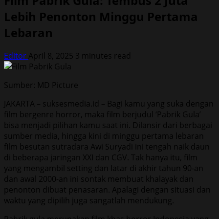
Film Pabrik Gula: Tembus 2 Juta
Lebih Penonton Minggu Pertama
Lebaran
Editor
April 8, 2025
3 minutes read
Sumber: MD Picture
JAKARTA – suksesmedia.id – Bagi kamu yang suka dengan
film bergenre horror, maka film berjudul ‘Pabrik Gula’
bisa menjadi pilihan kamu saat ini. Dilansir dari berbagai
sumber media, hingga kini di minggu pertama lebaran
film besutan sutradara Awi Suryadi ini tengah naik daun
di beberapa jaringan XXI dan CGV. Tak hanya itu, film
yang mengambil setting dan latar di akhir tahun 90-an
dan awal 2000-an ini sontak membuat khalayak dan
penonton dibuat penasaran. Apalagi dengan situasi dan
waktu yang dipilih juga sangatlah mendukung.
Pabrik gula merupakan film khas horror Indonesia yang