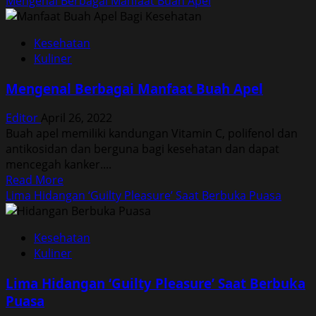
Mengenal Berbagai Manfaat Buah Apel
Kesehatan
Kuliner
Mengenal Berbagai Manfaat Buah Apel
Editor
April 26, 2022
Buah apel memiliki kandungan Vitamin C, polifenol dan
antikosidan dan berguna bagi kesehatan dan dapat
mencegah kanker....
Read
Read More
more
Lima Hidangan ‘Guilty Pleasure’ Saat Berbuka Puasa
about
Mengenal
Kesehatan
Berbagai
Kuliner
Manfaat
Buah
Lima Hidangan ‘Guilty Pleasure’ Saat Berbuka
Apel
Puasa