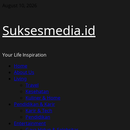
Skip
August 10, 2026
to
content
Suksesmedia.id
Your Life Inspiration
Primary
Home
Menu
About Us
Living
Travel
Kesehatan
Kuliner & Home
Pendidikan & Karir
Karir & Tech
Pendidikan
Entertainment
Gaya Hidup & Selebritas