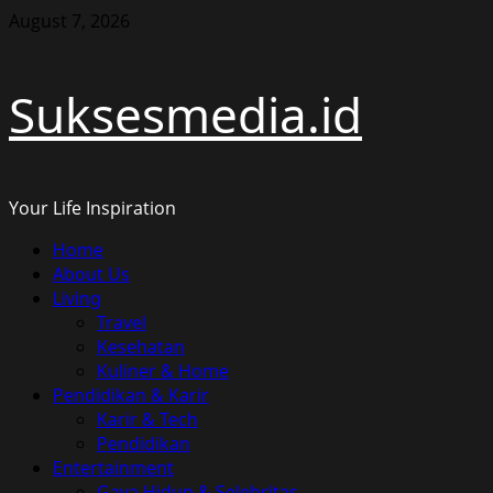
Skip
August 7, 2026
to
content
Suksesmedia.id
Your Life Inspiration
Primary
Home
Menu
About Us
Living
Travel
Kesehatan
Kuliner & Home
Pendidikan & Karir
Karir & Tech
Pendidikan
Entertainment
Gaya Hidup & Selebritas