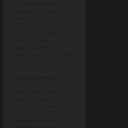
dialami karena konsumsi
makanan yang kurang
tepat usai lebaran.
Nah inilah sejumlah tips
buat kamu, yang ingin
tetap sehat di hari
kemenangan Idul Fitri 2024
ini:
Jaga Asupan Makanan
Usai sholat Idul Fitri, dan
merayakan kemenangan,
biasanya kamu akan
menikmati banyak
hidangan yang telah
disediakan oleh kerabat