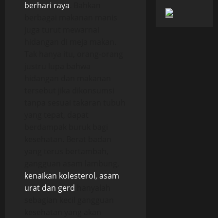
berhari raya
. Bahkan
berbagai makanan manis
juga turut mewarnai
hidangan di meja makan.
Tak hanya itu, orang-orang
justru lupa bahwa
hidangan dan makanan
tersebut jika dikonsumsi
tanpa sesuai takaran tubuh
yang tepat, dapat
berdampak buruk bagi
kesehatan. Berat badan
yang terus bertambah,
gangguan asam lambung,
kenaikan kolesterol, asam
urat dan gerd
hanyalah
sebagian kecil gangguan
kesehatan yang akan