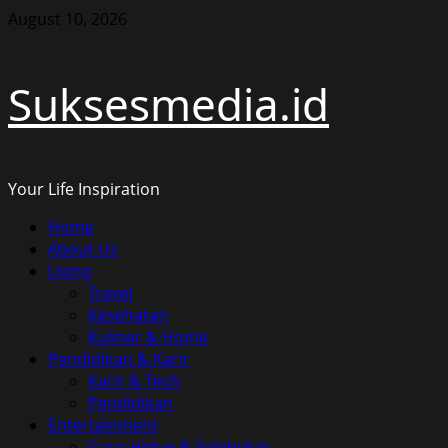
Skip
August 10, 2026
to
content
Suksesmedia.id
Your Life Inspiration
Primary
Home
Menu
About Us
Living
Travel
Kesehatan
Kuliner & Home
Pendidikan & Karir
Karir & Tech
Pendidikan
Entertainment
Gaya Hidup & Selebritas