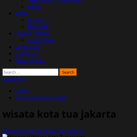
K-Pop
Mode
Fashion
Skin Care
English Edition
Healthy Life
Contact Us
Disclaimer
Privacy Policy
Search
for:
Subscribe
Home
wisata kota tua jakarta
wisata kota tua jakarta
Menjelajah Wisata Kota Tua Jakarta