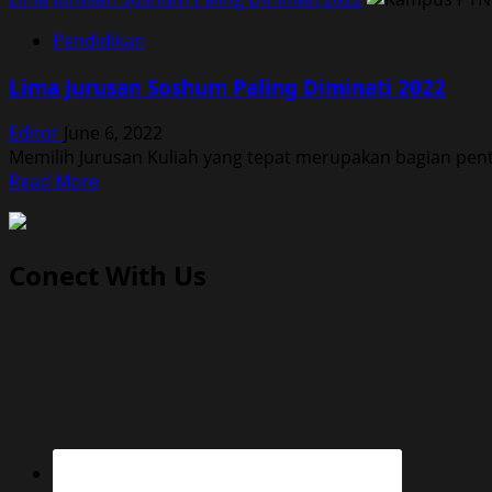
Pendidikan
Lima Jurusan Soshum Paling Diminati 2022
Editor
June 6, 2022
Memilih Jurusan Kuliah yang tepat merupakan bagian pent
Read
Read More
more
about
Lima
Conect With Us
Jurusan
Soshum
Paling
Diminati
2022