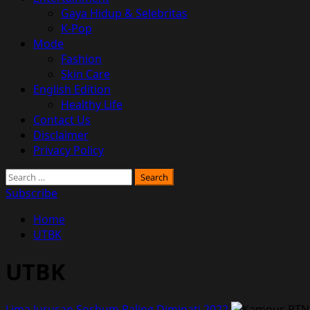
Gaya Hidup & Selebritas
K-Pop
Mode
Fashion
Skin Care
English Edition
Healthy Life
Contact Us
Disclaimer
Privacy Policy
Search
for:
Subscribe
Home
UTBK
UTBK
Lima Jurusan Soshum Paling Diminati 2022