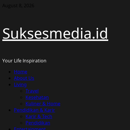
Skip
August 8, 2026
to
content
Suksesmedia.id
Your Life Inspiration
Primary
Home
Menu
About Us
Living
Travel
Kesehatan
Kuliner & Home
Pendidikan & Karir
Karir & Tech
Pendidikan
Entertainment