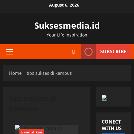
Skip
August 6, 2026
to
content
Suksesmedia.id
Your Life Inspiration
SUBSCRIBE
Primary
Menu
Home
tips sukses di kampus
tips sukses di
kampus
CONECT
WITH US
Pendidikan