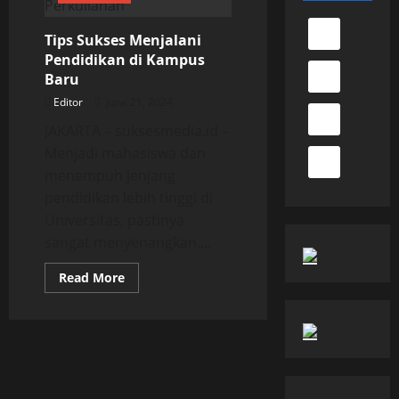
Tips Sukses Menjalani
Pendidikan di Kampus
Baru
Editor
June 21, 2024
JAKARTA – suksesmedia.id –
Menjadi mahasiswa dan
menempuh jenjang
pendidikan lebih tinggi di
Universitas, pastinya
sangat menyenangkan....
Read
Read More
more
about
Tips
Sukses
Menjalani
Pendidikan
di
Kampus
Baru