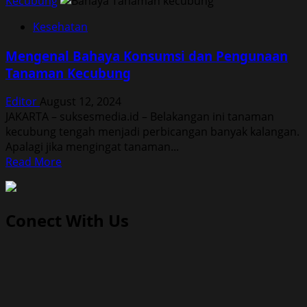
Kecubung
Kesehatan
Mengenal Bahaya Konsumsi dan Pengunaan
Tanaman Kecubung
Editor
August 12, 2024
JAKARTA – suksesmedia.id – Belakangan ini tanaman
kecubung tengah menjadi perbicangan banyak kalangan.
Apalagi jika mengingat tanaman...
Read
Read More
more
about
Mengenal
Conect With Us
Bahaya
Konsumsi
dan
Pengunaan
Tanaman
Kecubung