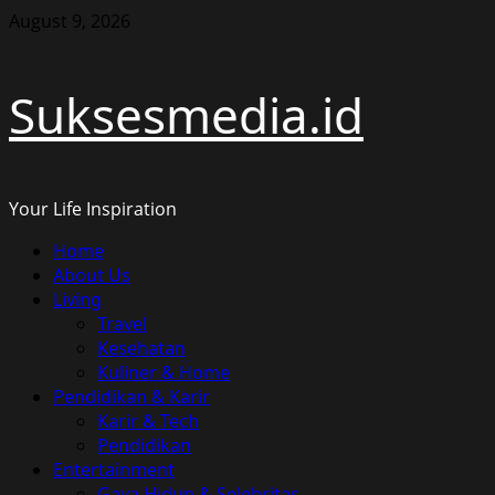
Skip
August 9, 2026
to
content
Suksesmedia.id
Your Life Inspiration
Primary
Home
Menu
About Us
Living
Travel
Kesehatan
Kuliner & Home
Pendidikan & Karir
Karir & Tech
Pendidikan
Entertainment
Gaya Hidup & Selebritas