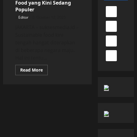
Food yang Kini Sedang
Populer
Editor
October 12, 2025
JAKARTA – suksesmedia.id –
Sustainable food kini
tengah hangat diterapkan
di beberapa negara maju.
Hal ini tentu...
Read
Read More
more
about
Mengenal
Sustainable
Food
yang
Kini
Sedang
Populer