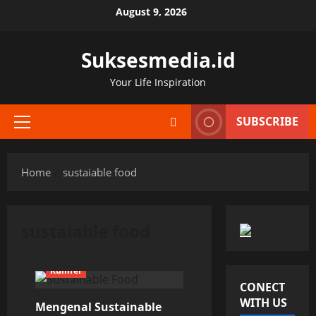
Skip
August 9, 2026
to
content
Suksesmedia.id
Your Life Inspiration
SUBSCRIBE
Primary
Menu
Home
sustaiable food
sustaiable food
Kuliner
CONECT
WITH US
Mengenal Sustainable