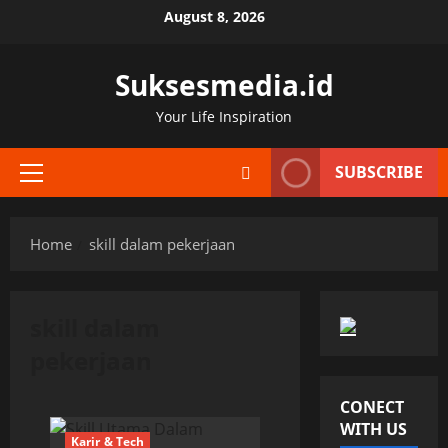
Skip
August 8, 2026
to
content
Suksesmedia.id
Your Life Inspiration
SUBSCRIBE
Primary
Menu
Home
skill dalam pekerjaan
skill dalam
pekerjaan
CONECT
WITH US
Karir & Tech