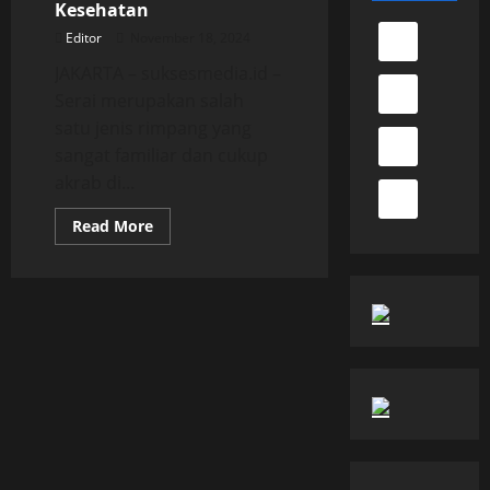
Kesehatan
Editor
November 18, 2024
JAKARTA – suksesmedia.id –
Serai merupakan salah
satu jenis rimpang yang
sangat familiar dan cukup
akrab di...
Read
Read More
more
about
Lima
Manfaat
Serai
Bagi
Kesehatan