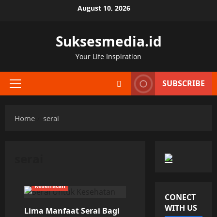
Skip
August 10, 2026
to
content
Suksesmedia.id
Your Life Inspiration
SUBSCRIBE
Primary
Menu
Home
serai
serai
Kesehatan
CONECT
WITH US
Lima Manfaat Serai Bagi