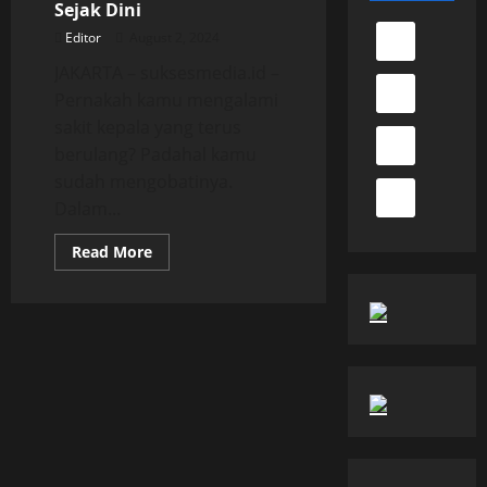
Sejak Dini
Editor
August 2, 2024
JAKARTA – suksesmedia.id –
Pernakah kamu mengalami
sakit kepala yang terus
berulang? Padahal kamu
sudah mengobatinya.
Dalam...
Read
Read More
more
about
Kenali
Penyebab
Migrain
Sejak
Dini