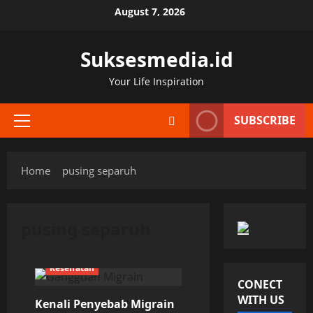
Skip
August 7, 2026
to
content
Suksesmedia.id
Your Life Inspiration
SUBSCRIBE
Primary
Menu
Home
pusing separuh
pusing separuh
Kesehatan
CONECT
WITH US
Kenali Penyebab Migrain