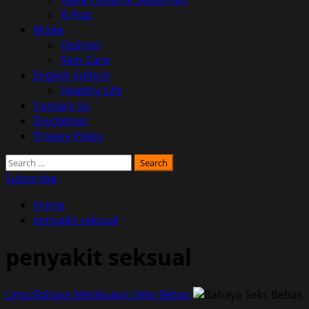
K-Pop
Mode
Fashion
Skin Care
English Edition
Healthy Life
Contact Us
Disclaimer
Privacy Policy
Search
for:
Subscribe
Home
penyakit seksual
penyakit seksual
Lima Bahaya Melakukan Seks Bebas