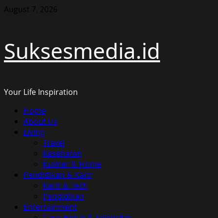
Skip
August 7, 2026
to
content
Suksesmedia.id
Your Life Inspiration
Primary
Home
Menu
About Us
Living
Travel
Kesehatan
Kuliner & Home
Pendidikan & Karir
Karir & Tech
Pendidikan
Entertainment
Gaya Hidup & Selebritas