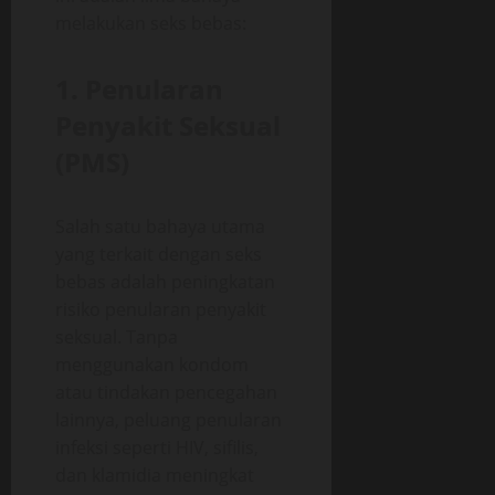
melakukan seks bebas:
1. Penularan
Penyakit Seksual
(PMS)
Salah satu bahaya utama
yang terkait dengan seks
bebas adalah peningkatan
risiko penularan penyakit
seksual. Tanpa
menggunakan kondom
atau tindakan pencegahan
lainnya, peluang penularan
infeksi seperti HIV, sifilis,
dan klamidia meningkat