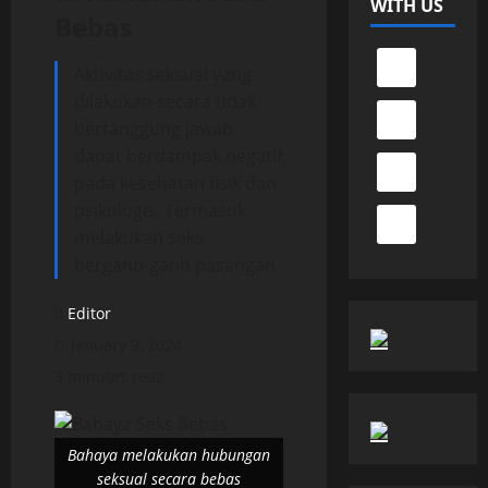
WITH US
Bebas
Aktivitas seksual yang
dilakukan secara tidak
bertanggung jawab,
dapat berdampak negatif
pada kesehatan fisik dan
psikologis. Termasuk
melakukan seks
berganti-ganti pasangan
Editor
January 9, 2024
3 minutes read
Bahaya melakukan hubungan
seksual secara bebas