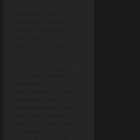
Seks bebas, yang
didefinisikan sebagai
aktivitas seksual tanpa
keterlibatan emosional
atau komitmen jangka
panjang, telah menjadi
topik yang kontroversial
dan seringkali dianggap
kontroversial. Meskipun
beberapa orang mungkin
merasa bahwa itu adalah
keputusan pribadi,
sangatlah penting untuk
memahami bahwa ada
sejumlah bahaya terkait
dengan perilaku ini. Berikut
ini adalah lima bahaya