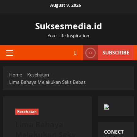
Skip
August 9, 2026
to
content
Suksesmedia.id
Your Life Inspiration
SUBSCRIBE
Primary
Menu
Home
Kesehatan
Lima Bahaya Melakukan Seks Bebas
Kesehatan
Lima Bahaya
CONECT
Melakukan Seks