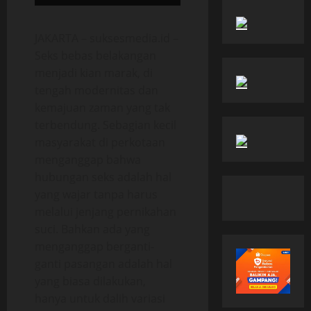
JAKARTA – suksesmedia.id –
Seks bebas belakangan
menjadi kian marak, di
tengah modernitas dan
kemajuan zaman yang tak
terbendung. Sebagian kecil
masyarakat di perkotaan
menganggap bahwa
hubungan seks adalah hal
yang wajar tanpa harus
melalui jenjang pernikahan
suci. Bahkan ada yang
menganggap berganti-
ganti pasangan adalah hal
yang biasa dilakukan,
hanya untuk dalih variasi