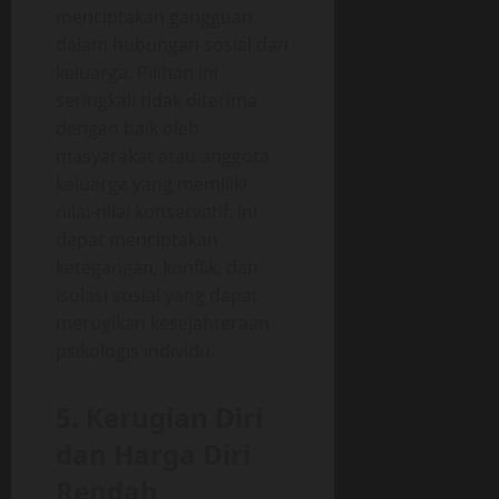
menciptakan gangguan
dalam hubungan sosial dan
keluarga. Pilihan ini
seringkali tidak diterima
dengan baik oleh
masyarakat atau anggota
keluarga yang memiliki
nilai-nilai konservatif. Ini
dapat menciptakan
ketegangan, konflik, dan
isolasi sosial yang dapat
merugikan kesejahteraan
psikologis individu.
5. Kerugian Diri
dan Harga Diri
Rendah