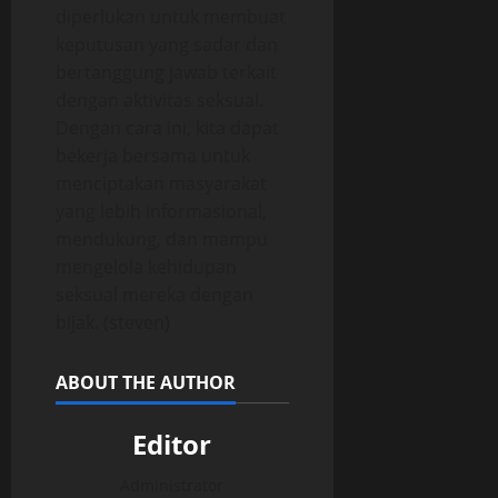
diperlukan untuk membuat
keputusan yang sadar dan
bertanggung jawab terkait
dengan aktivitas seksual.
Dengan cara ini, kita dapat
bekerja bersama untuk
menciptakan masyarakat
yang lebih informasional,
mendukung, dan mampu
mengelola kehidupan
seksual mereka dengan
bijak. (steven)
ABOUT THE AUTHOR
Editor
Administrator