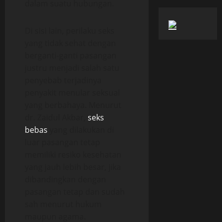
dalam suatu hubungan.
Di sisi lain, perilaku seks
yang tidak sehat dengan
berganti-ganti pasangan
justru menjadi salah satu
penyebab terjadinya
penyakit menular seksual
yang berbahaya. Menurut
dr. Zaidul Akbar,
seks
bebas
yang dilakukan di
luar pasangan tetap
memiliki resiko kesehatan
yang jauh lebih besar, jika
dibandingkan dengan
pasangan tetap dan sudah
sah menurut hukum
maupun agama.