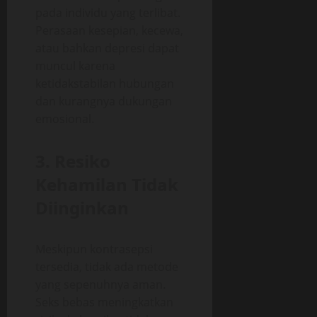
pada individu yang terlibat.
Perasaan kesepian, kecewa,
atau bahkan depresi dapat
muncul karena
ketidakstabilan hubungan
dan kurangnya dukungan
emosional.
3. Resiko
Kehamilan Tidak
Diinginkan
Meskipun kontrasepsi
tersedia, tidak ada metode
yang sepenuhnya aman.
Seks bebas meningkatkan