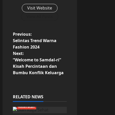
Visit Website
View All Posts
P
Previous:
Selintas Trend Warna
o
Fashion 2024
Next:
s
“Welcome to Samdal-ri”
t
Kisah Percintaan dan
Bumbu Konflik Keluarga
n
a
RELATED NEWS
v
Kesehatan
i