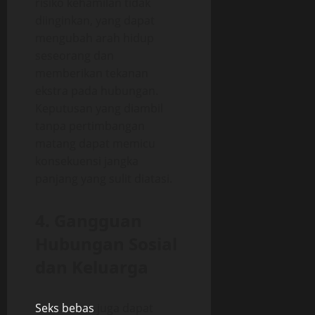
risiko kehamilan tidak
diinginkan, yang dapat
mengubah arah hidup
seseorang dan
memberikan tekanan
ekstra pada hubungan.
Keputusan yang diambil
tanpa pertimbangan
matang dapat memicu
konsekuensi jangka
panjang yang sulit diatasi.
4. Gangguan
Hubungan Sosial
dan Keluarga
Seks bebas
juga dapat