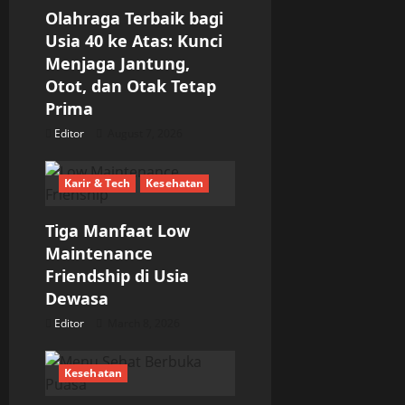
g
Olahraga Terbaik bagi
Usia 40 ke Atas: Kunci
a
Menjaga Jantung,
Otot, dan Otak Tetap
t
Prima
i
Editor
August 7, 2026
o
Karir & Tech
Kesehatan
n
Tiga Manfaat Low
Maintenance
Friendship di Usia
Dewasa
Editor
March 8, 2026
Kesehatan