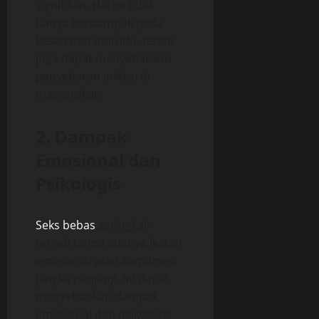
signifikan. Hal ini tidak
hanya berdampak pada
kesehatan individu, tetapi
juga dapat menyebabkan
penyebaran infeksi di
masyarakat.
2. Dampak
Emosional dan
Psikologis
Seks bebas
seringkali
terjadi tanpa adanya ikatan
emosional atau komitmen
jangka panjang. Ini dapat
menyebabkan dampak
emosional dan psikologis