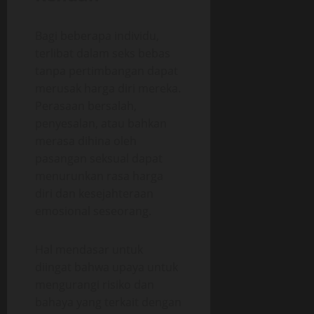
Bagi beberapa individu,
terlibat dalam seks bebas
tanpa pertimbangan dapat
merusak harga diri mereka.
Perasaan bersalah,
penyesalan, atau bahkan
merasa dihina oleh
pasangan seksual dapat
menurunkan rasa harga
diri dan kesejahteraan
emosional seseorang.
Hal mendasar untuk
diingat bahwa upaya untuk
mengurangi risiko dan
bahaya yang terkait dengan