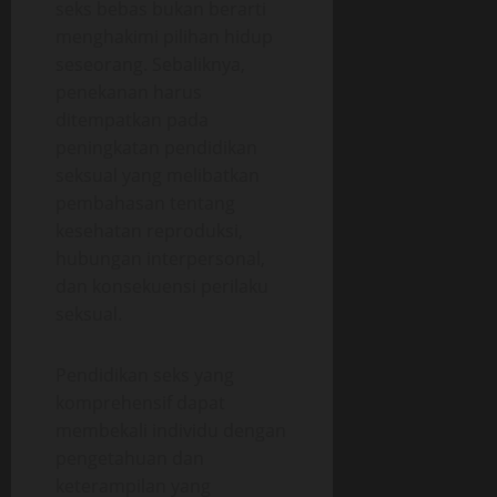
seks bebas bukan berarti
menghakimi pilihan hidup
seseorang. Sebaliknya,
penekanan harus
ditempatkan pada
peningkatan pendidikan
seksual yang melibatkan
pembahasan tentang
kesehatan reproduksi,
hubungan interpersonal,
dan konsekuensi perilaku
seksual.
Pendidikan seks yang
komprehensif dapat
membekali individu dengan
pengetahuan dan
keterampilan yang