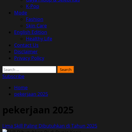
K-Pop
Mode
Fashion
Skin Care
English Edition
Healthy Life
Contact Us
Disclaimer
Privacy Policy
Search
for:
Subscribe
Home
pekerjaan 2025
pekerjaan 2025
Lima Skill Paling Dibutuhkan di Tahun 2025