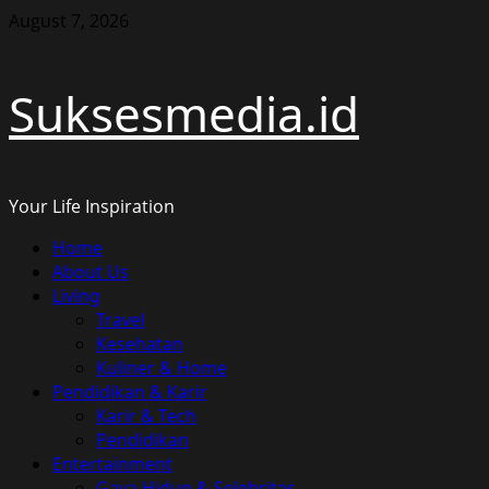
Skip
August 7, 2026
to
content
Suksesmedia.id
Your Life Inspiration
Primary
Home
Menu
About Us
Living
Travel
Kesehatan
Kuliner & Home
Pendidikan & Karir
Karir & Tech
Pendidikan
Entertainment
Gaya Hidup & Selebritas