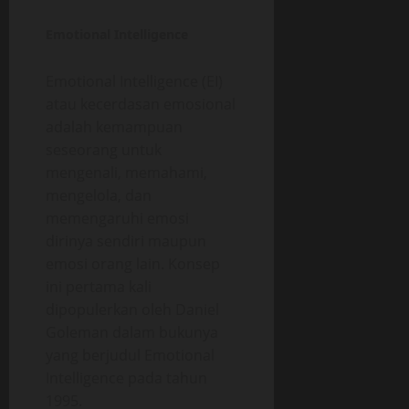
Emotional Intelligence
Emotional Intelligence (EI)
atau kecerdasan emosional
adalah kemampuan
seseorang untuk
mengenali, memahami,
mengelola, dan
memengaruhi emosi
dirinya sendiri maupun
emosi orang lain. Konsep
ini pertama kali
dipopulerkan oleh Daniel
Goleman dalam bukunya
yang berjudul Emotional
Intelligence pada tahun
1995.