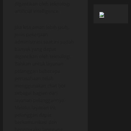
digantikan oleh teknologi
artificial intelligence.
Jika kita amati lebih jauh,
jenis pekerjaan
administrasi saat ini sudah
banyak yang dapat
digantikan oleh teknologi.
Bahkan untuk layanan
pelanggan beberapa
perusahaan telah
menggunakan chat bot
sebagai bagian dari
layanan pelanggannya.
Melalui layanan ini,
pelanggan dapat
berkomunikasi dan
berinteraksi langgung