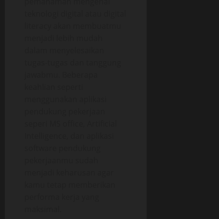
pemahaman mengenai
teknologi digital atau digital
literacy akan membuatmu
menjadi lebih mudah
dalam menyelesaikan
tugas-tugas dan tanggung
jawabmu. Beberapa
keahlian seperti
menggunakan aplikasi
pendukung pekerjaan
seperi MS office, Artificial
Intelligence, dan aplikasi
software pendukung
pekerjaanmu sudah
menjadi keharusan agar
kamu tetap memberikan
performa kerja yang
maksimal.