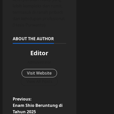
lebih kompleks dan rumit,
termasuk di ranah pribadi
dan kehidupan profesional.
(Hasis Purwanto)
ABOUT THE AUTHOR
Editor
Administrator
Visit Website
View All Posts
P
Previous:
Enam Shio Beruntung di
o
Tahun 2025