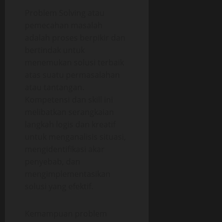
Problem Solving atau
pemecahan masalah
adalah proses berpikir dan
bertindak untuk
menemukan solusi terbaik
atas suatu permasalahan
atau tantangan.
Kompetensi dan skill ini
melibatkan serangkaian
langkah logis dan kreatif
untuk menganalisis situasi,
mengidentifikasi akar
penyebab, dan
mengimplementasikan
solusi yang efektif.
Kemampuan problem