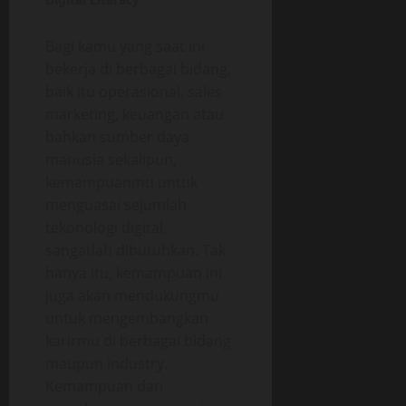
Bagi kamu yang saat ini
bekerja di berbagai bidang,
baik itu operasional, sales
marketing, keuangan atau
bahkan sumber daya
manusia sekalipun,
kemampuanmu untuk
menguasai sejumlah
tekonologi digital,
sangatlah dibutuhkan. Tak
hanya itu, kemampuan ini
juga akan mendukungmu
untuk mengembangkan
karirmu di berbagai bidang
maupun industry.
Kemampuan dan