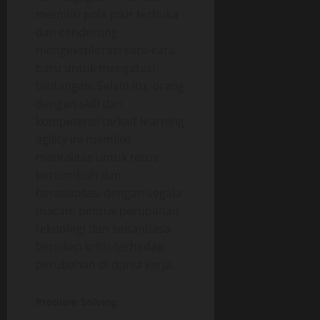
memiliki pola pikir terbuka
dan cenderung
mengeksplorasi cara-cara
baru untuk mengatasi
tantangan. Selain itu, orang
dengan skill dan
kompetensi terkait learning
agility ini memiliki
mentalitas untuk terus
bertumbuh dan
beradaptasi dengan segala
macam bentuk perubahan
teknologi dan senantiasa
bersikap kritis terhadap
perubahan di dunia kerja.
Problem Solving