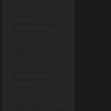
Kecerdasan emosional
sering dianggap sebagai
elemen penting untuk
kesuksesan dalam
kehidupan pribadi dan
profesional karena
membantu seseorang
membangun hubungan
yang lebih baik, mengambil
keputusan yang lebih bijak,
dan menghadapi stres
dengan lebih efektif. Orang-
orang yang memiliki
kecerdasan emosional
yang mempuni, akan
mampu bangkit dari
keterpurukan hidup yang