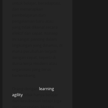
untuk belajar, beradaptasi,
dan menerapkan
pembelajaran dari
pengalaman baru atau
yang tidak dikenal secara
efektif dan cepat. Konsep
ini sangat penting dalam
lingkungan yang dinamis, di
mana perubahan terjadi
dengan cepat, seperti di
dunia kerja modern atau
organisasi yang terus
berkembang.
Orang dengan
learning
agility
tidak hanya belajar
dari kesuksesan tetapi juga
dari kegagalan. Mereka