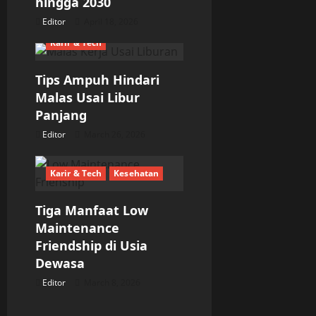
o
hingga 2030
Editor
April 18, 2026
n
Karir & Tech
Tips Ampuh Hindari
Malas Usai Libur
Panjang
Editor
March 26, 2026
Karir & Tech
Kesehatan
Tiga Manfaat Low
Maintenance
Friendship di Usia
Dewasa
Editor
March 8, 2026