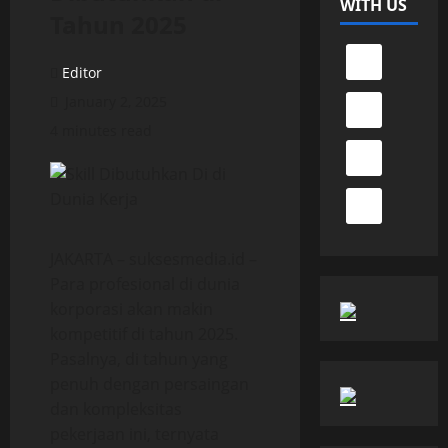
WITH US
Tahun 2025
Editor
January 2, 2025
4 minutes read
JAKARTA – suksesmedia.id –
Para profesional di dunia
korporasi akan makin
kompetitif di tahun 2025.
Pasalnya, di tahun yang
penuh dengan persaingan
dan kompleksitas
pekerjaan ini, ternyata