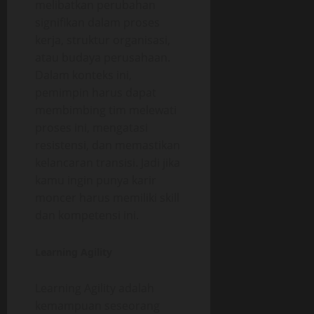
melibatkan perubahan
signifikan dalam proses
kerja, struktur organisasi,
atau budaya perusahaan.
Dalam konteks ini,
pemimpin harus dapat
membimbing tim melewati
proses ini, mengatasi
resistensi, dan memastikan
kelancaran transisi. Jadi jika
kamu ingin punya karir
moncer harus memiliki skill
dan kompetensi ini.
Learning Agility
Learning Agility adalah
kemampuan seseorang