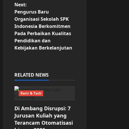
Next:
s
Pengurus Baru
t
Organisasi Sekolah SPK
Indonesia Berkomitmen
n
Pada Perbaikan Kualitas
Pendidikan dan
a
Kebijakan Berkelanjutan
v
i
RELATED NEWS
g
a
Karir & Tech
t
Di Ambang Disrupsi: 7
Jurusan Kuliah yang
i
Terancam Otomatisasi