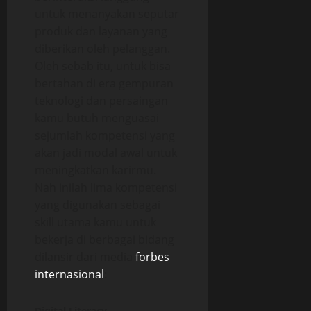
untuk menanyakan seputar
produk dan layanan yang
diberikan oleh pelanggan.
Oleh sebab itu, untuk bisa
bertahan di era gempuran
teknologi dan persaingan
kamu butuh menguasai
sejumlah kompetensi yang
akan jadi modal awal untuk
meningkatkan karirmu.
Nah inilah lima kompetensi
yang digunakan sebagai
skill utama kamu untuk
bekerja di berbagai bidang
dilansir dari media
forbes
internasional
:
Digital Literacy