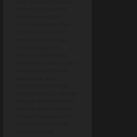
yang mendukung inovasi,
efisiensi, dan adaptasi
terhadap era digital.
Pemimpin transformasi
digital harus memiliki
pemahaman yang jelas
tentang bagaimana
teknologi digital dapat
menciptakan peluang baru,
meningkatkan efisiensi
operasional, atau
memberikan nilai lebih
kepada pelanggan. Mereka
bertugas menerjemahkan
visi ini ke dalam rencana
tindakan yang nyata. Tak
hanya itu, transformasi
digital sering kali