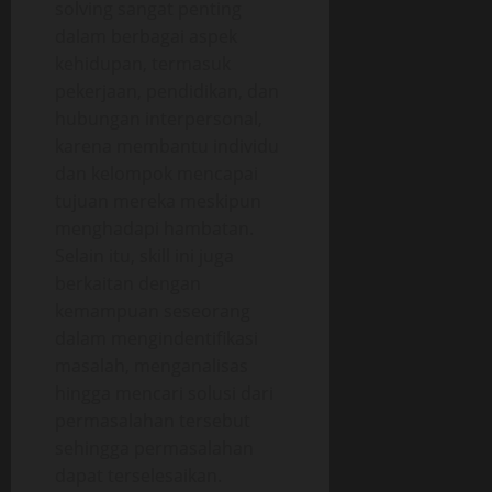
solving sangat penting
dalam berbagai aspek
kehidupan, termasuk
pekerjaan, pendidikan, dan
hubungan interpersonal,
karena membantu individu
dan kelompok mencapai
tujuan mereka meskipun
menghadapi hambatan.
Selain itu, skill ini juga
berkaitan dengan
kemampuan seseorang
dalam mengindentifikasi
masalah, menganalisas
hingga mencari solusi dari
permasalahan tersebut
sehingga permasalahan
dapat terselesaikan.