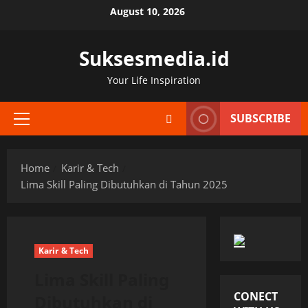
Skip
August 10, 2026
to
content
Suksesmedia.id
Your Life Inspiration
SUBSCRIBE
Primary
Menu
Home
Karir & Tech
Lima Skill Paling Dibutuhkan di Tahun 2025
Karir & Tech
Lima Skill Paling
CONECT
Dibutuhkan di