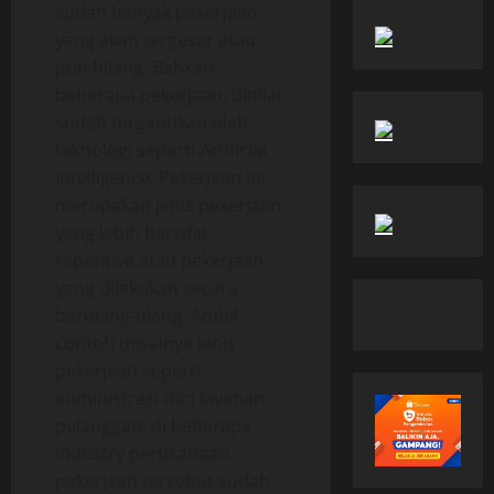
sudah banyak pekerjaan
yang akan tergeser atau
pun hilang. Bahkan
beberapa pekerjaan, dinilai
sudah tergantikan oleh
teknologi seperti Artificial
Intelligence. Pekerjaan ini
merupakan jenis pekerjaan
yang lebih bersifat
repetitive atau pekerjaan
yang dilakukan secara
berulang-ulang. Ambil
contoh misalnya jenis
pekerjaan seperti
administrasi dan layanan
pelanggan, di beberapa
industry perusahaan
pekerjaan tersebut sudah