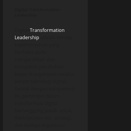
Digital Transformation
Leadership
Digital
Transformation
Leadership
adalah konsep
kepemimpinan yang
berfokus pada
mengarahkan dan
mengelola perubahan
besar di organisasi melalui
adopsi teknologi digital.
Terkait dengan kompetensi
ini, pemimpin dalam
transformasi digital
bertanggung jawab untuk
menciptakan visi, strategi,
dan budaya organisasi