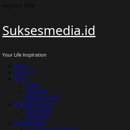
Skip
August 6, 2026
to
content
Suksesmedia.id
Your Life Inspiration
Primary
Home
Menu
About Us
Living
Travel
Kesehatan
Kuliner & Home
Pendidikan & Karir
Karir & Tech
Pendidikan
Entertainment
Gaya Hidup & Selebritas