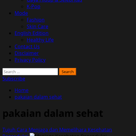
K-Pop
Mode
Fashion
Skin Care
English Edition
Healthy Life
Contact Us
Disclaimer
Privacy Policy
Search
for:
Subscribe
Home
pakaian dalam sehat
pakaian dalam sehat
Tujuh Cara Menjaga dan Memelihara Kesehatan