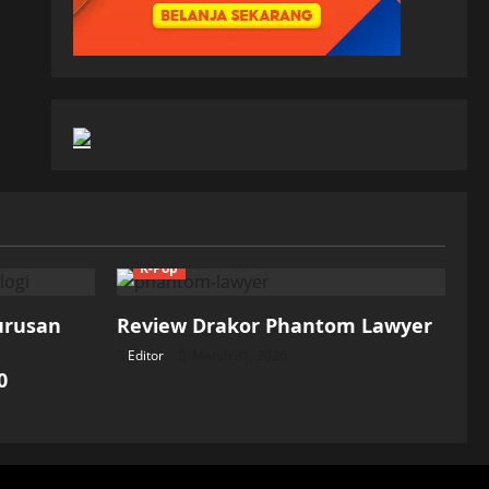
K-Pop
Jurusan
Review Drakor Phantom Lawyer
Editor
March 31, 2026
0