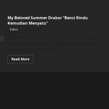
My Beloved Summer Drakor “Benci Rindu
Kemudian Menyatu”
Editor
February 3, 2022
My Beloved Summer adalah drama Korea dengan
kisah epic yang sangat menggemaskan dan pantas
ditonton bagi orang-orang...
Read
Read More
more
about
My
Beloved
Summer
Drakor
“Benci
Rindu
Kemudian
Menyatu”