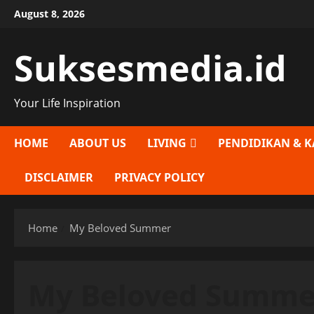
Skip
August 8, 2026
to
content
Suksesmedia.id
Your Life Inspiration
HOME
ABOUT US
LIVING
PENDIDIKAN & K
DISCLAIMER
PRIVACY POLICY
Home
My Beloved Summer
My Beloved Summe