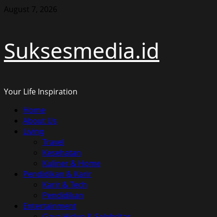
Skip
August 7, 2026
to
content
Suksesmedia.id
Your Life Inspiration
Primary
Home
Menu
About Us
Living
Travel
Kesehatan
Kuliner & Home
Pendidikan & Karir
Karir & Tech
Pendidikan
Entertainment
Gaya Hidup & Selebritas