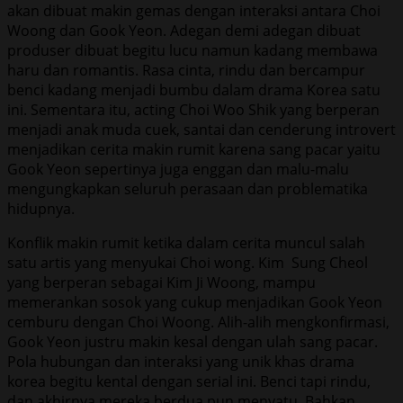
akan dibuat makin gemas dengan interaksi antara Choi
Woong dan Gook Yeon. Adegan demi adegan dibuat
produser dibuat begitu lucu namun kadang membawa
haru dan romantis. Rasa cinta, rindu dan bercampur
benci kadang menjadi bumbu dalam drama Korea satu
ini. Sementara itu, acting Choi Woo Shik yang berperan
menjadi anak muda cuek, santai dan cenderung introvert
menjadikan cerita makin rumit karena sang pacar yaitu
Gook Yeon sepertinya juga enggan dan malu-malu
mengungkapkan seluruh perasaan dan problematika
hidupnya.
Konflik makin rumit ketika dalam cerita muncul salah
satu artis yang menyukai Choi wong. Kim Sung Cheol
yang berperan sebagai Kim Ji Woong, mampu
memerankan sosok yang cukup menjadikan Gook Yeon
cemburu dengan Choi Woong. Alih-alih mengkonfirmasi,
Gook Yeon justru makin kesal dengan ulah sang pacar.
Pola hubungan dan interaksi yang unik khas drama
korea begitu kental dengan serial ini. Benci tapi rindu,
dan akhirnya mereka berdua pun menyatu. Bahkan