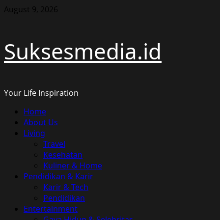
Skip
August 9, 2026
to
content
Suksesmedia.id
Your Life Inspiration
Primary
Home
Menu
About Us
Living
Travel
Kesehatan
Kuliner & Home
Pendidikan & Karir
Karir & Tech
Pendidikan
Entertainment
Gaya Hidup & Selebritas