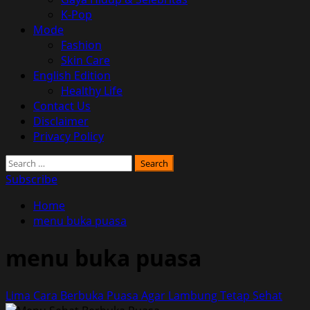
K-Pop
Mode
Fashion
Skin Care
English Edition
Healthy Life
Contact Us
Disclaimer
Privacy Policy
Search
for:
Subscribe
Home
menu buka puasa
menu buka puasa
Lima Cara Berbuka Puasa Agar Lambung Tetap Sehat