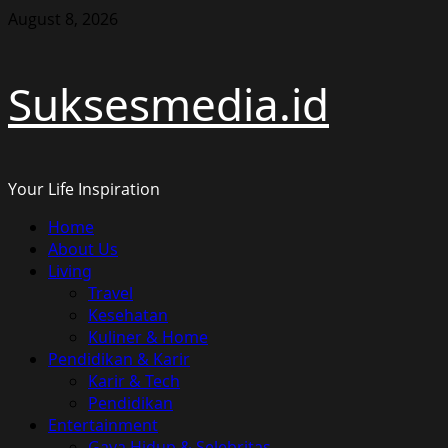
Skip
August 8, 2026
to
content
Suksesmedia.id
Your Life Inspiration
Primary
Home
Menu
About Us
Living
Travel
Kesehatan
Kuliner & Home
Pendidikan & Karir
Karir & Tech
Pendidikan
Entertainment
Gaya Hidup & Selebritas