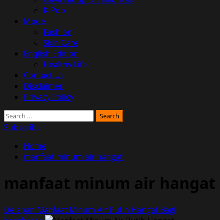
K-Pop
Mode
Fashion
Skin Care
English Edition
Healthy Life
Contact Us
Disclaimer
Privacy Policy
Search
for:
Subscribe
Home
manfaat minum air hangat
manfaat minum air hangat
Delapan Manfaat Minum Air Putih Hangat Bagi