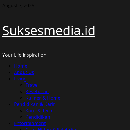
Skip
August 7, 2026
to
content
Suksesmedia.id
Your Life Inspiration
Primary
Home
Menu
About Us
Living
Travel
Kesehatan
Kuliner & Home
Pendidikan & Karir
Karir & Tech
Pendidikan
Entertainment
Gaya Hidup & Selebritas