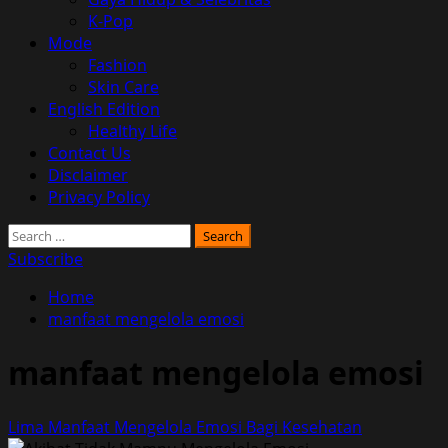
K-Pop
Mode
Fashion
Skin Care
English Edition
Healthy Life
Contact Us
Disclaimer
Privacy Policy
Search
for:
Subscribe
Home
manfaat mengelola emosi
manfaat mengelola emosi
Lima Manfaat Mengelola Emosi Bagi Kesehatan