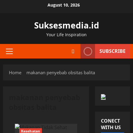
Skip
August 10, 2026
to
content
Suksesmedia.id
Your Life Inspiration
SUBSCRIBE
Primary
Menu
Home
makanan penyebab obsitas balita
makanan penyebab
obsitas balita
CONECT
WITH US
Kesehatan