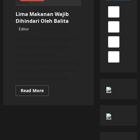
Lima Makanan Wajib
Dihindari Oleh Balita
Editor
December 1, 2025
JAKARTA – suksesmedia.id –
Menyiapkan makanan
untuk anak balita
terkadang susah gampang.
Pasalnya, metabolism dan
sistem pencernaanya...
Read
Read More
more
about
Lima
Makanan
Wajib
Dihindari
Oleh
Balita