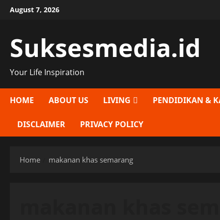
Skip
August 7, 2026
to
content
Suksesmedia.id
Your Life Inspiration
HOME
ABOUT US
LIVING
PENDIDIKAN & K
DISCLAIMER
PRIVACY POLICY
Home
makanan khas semarang
makanan khas sem