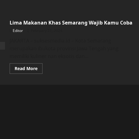
Lima Makanan Khas Semarang Wajib Kamu Coba
Editor
February 21, 2024
JAKARTA – suksesmedia.id – Kota Semarang
merupakan ibukota provinsi Jawa Tengah yang
memiliki kuliner nan eksotis dan...
Read
Read More
more
about
Lima
Makanan
Khas
Semarang
Wajib
Kamu
Coba