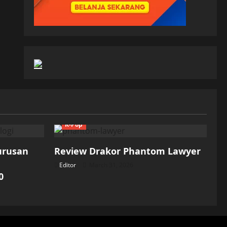
K-Pop
Jurusan
Review Drakor Phantom Lawyer
Editor
March 31, 2026
0