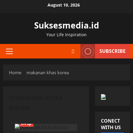
Skip
August 10, 2026
to
content
Suksesmedia.id
Your Life Inspiration
SUBSCRIBE
Primary
Menu
Home
makanan khas korea
makanan khas
korea
CONECT
K-Pop
WITH US