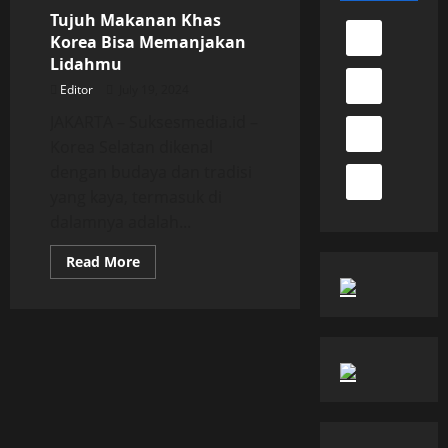
Tujuh Makanan Khas
Korea Bisa Memanjakan
Lidahmu
Editor
July 19, 2024
JAKARTA – Suksesmedia.id –
Korea Selatan dikenal
dengan budaya dan tradisi
yang kaya, termasuk di
dalamnya adalah...
Read
Read More
more
about
Tujuh
Makanan
Khas
Korea
Bisa
Memanjakan
Lidahmu