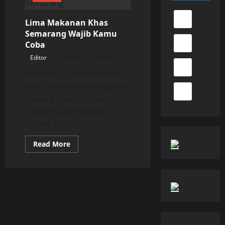
Lima Makanan Khas
Semarang Wajib Kamu
Coba
Editor
February 21, 2024
JAKARTA – suksesmedia.id –
Kota Semarang merupakan
ibukota provinsi Jawa
Tengah yang memiliki
kuliner nan eksotis dan...
Read
Read More
more
about
Lima
Makanan
Khas
Semarang
Wajib
Kamu
Coba