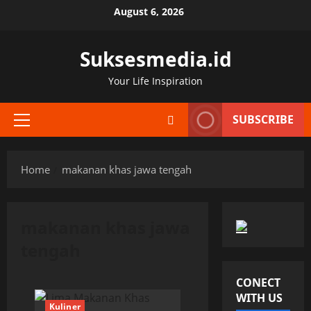
Skip
August 6, 2026
to
content
Suksesmedia.id
Your Life Inspiration
SUBSCRIBE
Primary
Menu
Home
makanan khas jawa tengah
makanan khas jawa
tengah
CONECT
WITH US
Kuliner