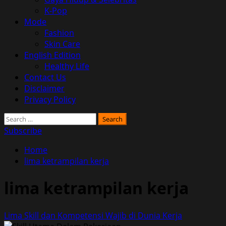
K-Pop
Mode
Fashion
Skin Care
English Edition
Healthy Life
Contact Us
Disclaimer
Privacy Policy
Search
for:
Subscribe
Home
lima ketrampilan kerja
lima ketrampilan kerja
Lima Skill dan Kompetensi Wajib di Dunia Kerja