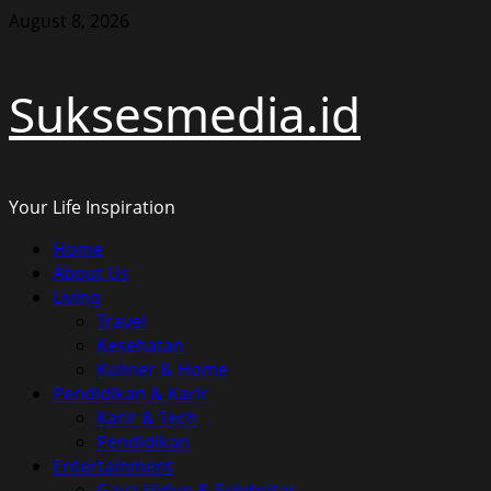
Skip
August 8, 2026
to
content
Suksesmedia.id
Your Life Inspiration
Primary
Home
Menu
About Us
Living
Travel
Kesehatan
Kuliner & Home
Pendidikan & Karir
Karir & Tech
Pendidikan
Entertainment
Gaya Hidup & Selebritas