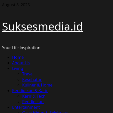
Skip
August 8, 2026
to
content
Suksesmedia.id
Your Life Inspiration
Primary
Home
Menu
About Us
Living
Travel
Kesehatan
Kuliner & Home
Pendidikan & Karir
Karir & Tech
Pendidikan
Entertainment
Gaya Hidup & Selebritas