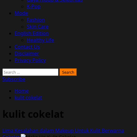
K-Pop
Mode
Fashion
Skin Care
English Edition
Healthy Life
Contact Us
Disclaimer
Privacy Policy
Search
for:
Subscribe
Home
kulit cokelat
kulit cokelat
Lima Kesalahan dalam Makeup Untuk Kulit Berwarna