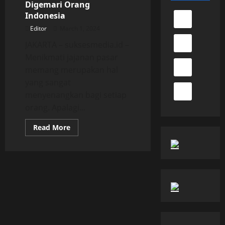
Digemari Orang
Indonesia
Editor
March 1, 2024
JAKARTA – suksesmedia.id –
Menikmati jajanan pasar
memang merupakan hal
yang sangat
menyenangkan bagi setiap
orang. Apalagi...
Read
Read More
more
about
Tiga
Jenis
Jajanan
Paling
Digemari
Orang
Indonesia