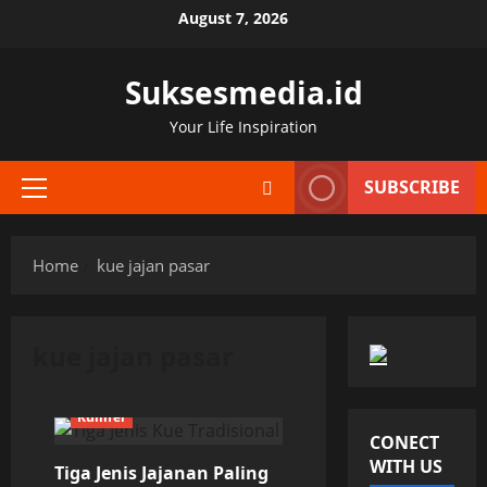
Skip
August 7, 2026
to
content
Suksesmedia.id
Your Life Inspiration
SUBSCRIBE
Primary
Menu
Home
kue jajan pasar
kue jajan pasar
Kuliner
CONECT
WITH US
Tiga Jenis Jajanan Paling