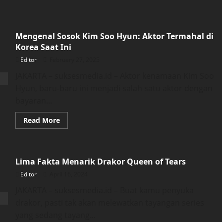
Mengenal Sosok Kim Soo Hyun: Aktor Termahal di
Korea Saat Ini
Editor
February 27, 2025
JAKARTA – suksesmedia.id – Aktor kenamaan Kim Soo
Hyun, baru-baru ini menjadi salah satu aktor dengan
bayaran...
Read
Read More
more
about
Mengenal
Sosok
Kim
Lima Fakta Menarik Drakor Queen of Tears
Soo
Hyun:
Editor
April 16, 2024
Aktor
Termahal
di
JAKARTA – suksesmedia.id – Buat kamu penyuka
Korea
drakor, pasti tak akan melewatkan tayangan series
Saat
Ini
yang sedang tayang...