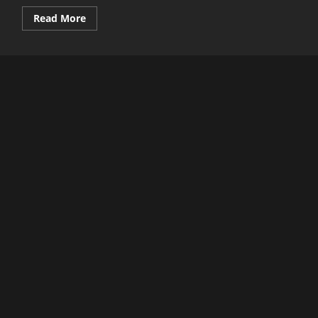
Read
Read More
more
about
Lima
Fakta
Menarik
Drakor
Queen
of
Tears