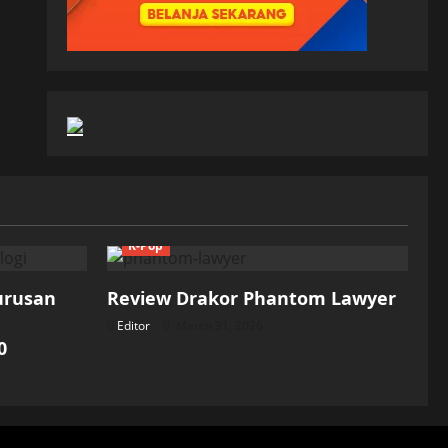
K-Pop
Jurusan
Review Drakor Phantom Lawyer
Editor
March 31, 2026
0