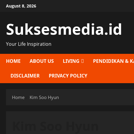
Skip
August 8, 2026
to
content
Suksesmedia.id
Your Life Inspiration
HOME
ABOUT US
LIVING
PENDIDIKAN & K
DISCLAIMER
PRIVACY POLICY
Home
Kim Soo Hyun
Kim Soo Hyun