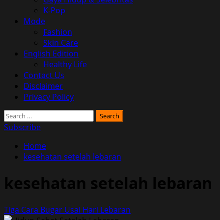
K-Pop
Mode
Fashion
Skin Care
English Edition
Healthy Life
Contact Us
Disclaimer
Privacy Policy
Search
for:
Subscribe
Home
kesehatan setelah lebaran
kesehatan setelah lebaran
Tiga Cara Bugar Usai Hari Lebaran