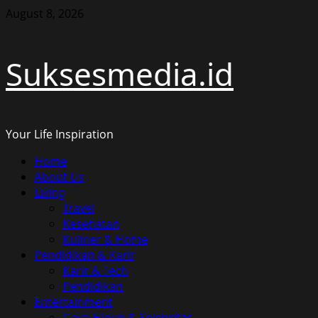
Skip
August 8, 2026
to
content
Suksesmedia.id
Your Life Inspiration
Primary
Home
Menu
About Us
Living
Travel
Kesehatan
Kuliner & Home
Pendidikan & Karir
Karir & Tech
Pendidikan
Entertainment
Gaya Hidup & Selebritas