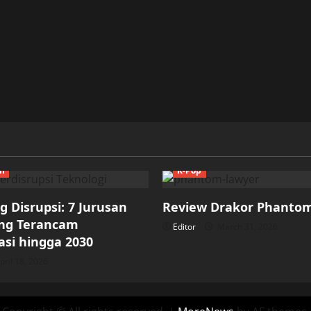
ch
K-Pop
 Disrupsi: 7 Jurusan
Review Drakor Phanto
ang Terancam
Editor
March 31, 2026
si hingga 2030
pril 18, 2026