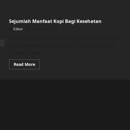
Sejumlah Manfaat Kopi Bagi Kesehatan
Editor
August 10, 2022
Kopi memberikan manfaat bagi kesehatan karena
dapat melawan radikal bebas dalam tubuh, pada
jumlah tertentu
Read
Read More
more
about
Sejumlah
Manfaat
Kopi
Bagi
Kesehatan