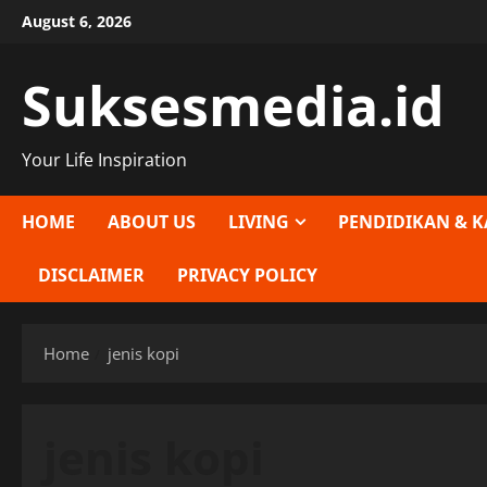
Skip
August 6, 2026
to
content
Suksesmedia.id
Your Life Inspiration
HOME
ABOUT US
LIVING
PENDIDIKAN & K
DISCLAIMER
PRIVACY POLICY
Home
jenis kopi
jenis kopi