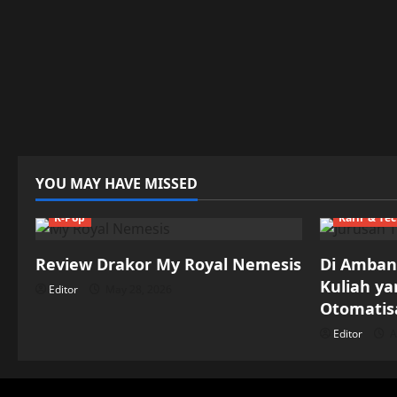
YOU MAY HAVE MISSED
K-Pop
Karir & Te
Review Drakor My Royal Nemesis
Di Ambang
Kuliah y
Editor
May 28, 2026
Otomatisa
Editor
A