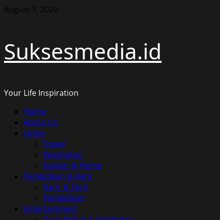
Skip
August 7, 2026
to
content
Suksesmedia.id
Your Life Inspiration
Primary
Home
Menu
About Us
Living
Travel
Kesehatan
Kuliner & Home
Pendidikan & Karir
Karir & Tech
Pendidikan
Entertainment
Gaya Hidup & Selebritas