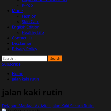
K-Pop
Mode
Fashion
Skin Care
English Edition
Healthy Life
Contact Us
Disclaimer
Privacy Policy
Search
for:
Subscribe
Home
jalan kaki rutin
jalan kaki rutin
Delapan Manfaat Aktivitas Jalan Kaki Secara Rutin