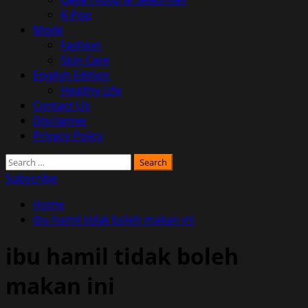
K-Pop
Mode
Fashion
Skin Care
English Edition
Healthy Life
Contact Us
Disclaimer
Privacy Policy
Search
for:
Subscribe
Home
ibu hamil tidak boleh makan ini
ibu hamil tidak boleh
makan ini